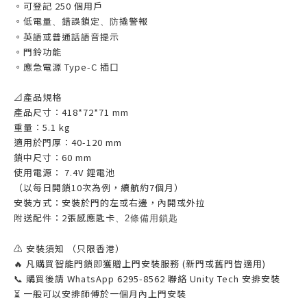
。可登記 250 個用戶
。低電量
錯誤鎖定
撬警報
、
、防
。英語或普通話語音提示
。門鈴功能
。應急電源 Type-C 插口
📐產品規格
產品尺寸：418*72*71 mm
重量：5.1 kg
適用於門厚：40-120 mm
鎖中尺寸：60 mm
使用電源： 7.4V 鋰電池
（以每日開鎖10次為例，續航約7個月）
安裝方式：安裝於門的左或右邊，內開或外拉
附送配件：2張感應匙卡
、2條備用鎖匙
⚠ 安裝須知 （只限香港）
🔥 凡購買智能門鎖即獲贈上門安裝服務 (新門或舊門皆適用)
📞 購買後請 WhatsApp 6295-8562 聯絡 Unity Tech 安排安裝
⏳ 一般可以安排師傅於一個月內上門安裝