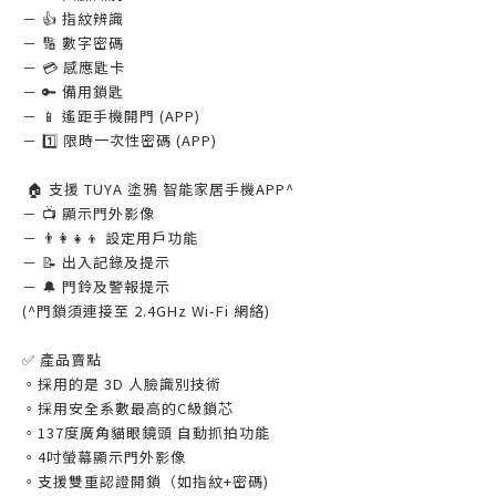
－ 👍 指紋辨識
－ 🔢 數字密碼
－ 💳 感應匙卡
－ 🔑 備用鎖匙
－ 📱 遙距手機開門 (APP)
－ 1️⃣ 限時一次性密碼 (APP)
🏠 支援 TUYA 塗鴉 智能家居手機APP^
－ 📺 顯示門外影像
－ 👨‍👩‍👧‍👦 設定用戶功能
－ 📝 出入記錄及提示
－ 🔔 門鈴及警報提示
(^門鎖須連接至 2.4GHz Wi-Fi 網絡)
✅ 產品賣點
。採用的是 3D 人臉識別技術
。採用安全系數最高的C級鎖芯
。137度廣角貓眼鏡頭 自動抓拍功能
。4吋螢幕顯示門外影像
。支援雙重認證開鎖（如指紋+密碼)