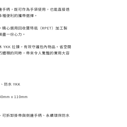
邊手柄，既可作為手袋使用，也能直接透
多種便利的攜帶選擇。
精心選用回收寶特瓶（RPET）加工製
展盡一份心力。
 YKK 拉鍊，有效守護包內物品。省空間
巧體積的同時，帶來令人驚豔的實用大容
、防水 YKK
0mm x 110mm
、可拆卸掛帶與側邊手柄、永續環保防水