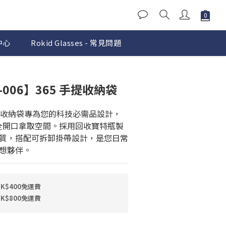
中心
Rokid Glasses - 常見問題
立即購買
AC-006】365 手提收納袋
數碼手提收納袋專為您的科技必需品設計，
量與全開口拿取空間。採用回收寶特瓶製
質，搭配可拆卸掛帶設計，是您日常
想夥伴。
$400免運費
$800免運費