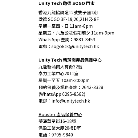
Unity Tech 啟德 SOGO 門市
香港九龍協調道12號雙子匯1期
啟德 SOGO 3F-19,20,21H 及 8F
星期一至四、日 11am-8pm
星期五、六及公眾假期前夕 11am-9pm
WhatsApp 查詢：9881-8453
電郵：sogoktk@unitytech.hk
Unity Tech
新蒲崗產品保養中心
九龍
新蒲崗大有街32號
泰力工業中心2011室
星期一至五 10am-2:00pm
預約保養
及業務查詢
：2643-3328
(
WhatsApp 6295-8562)
電郵：info@unitytech.hk
Booster
產品
保養中心
葵涌華星街16-18號
保盈工業大廈20樓D室
電話：9705-9840