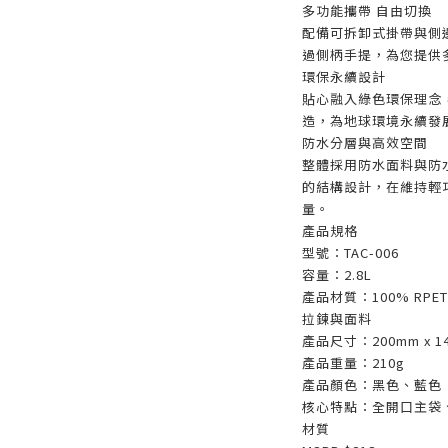
多功能攜帶 自由切換
配備可拆卸式掛帶與側
過側柄手提，為您提供
環保永續設計
貼心融入綠色環保理念，
造，為地球環境永續發
防水分層與高效空間
整體採用防水面料與防水
的結構設計，在維持輕
量。
產品規格
型號：TAC-006
容量：2.8L
產品材質：100% RPET
拉鍊與面料
產品尺寸：200mm x 14
產品重量：210g
產品顏色：黑色、藍色
核心特點：全開口主袋
材質