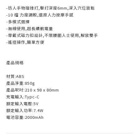
-彷人手物理捶打,擊打深度6mm,深入穴位放鬆
-10 檔 力度調較,還原人力按摩手感
-多模式選擇
-無線使用,超長續航電量
-穿戴式磁力扣設計,不限腰圍人士使用,解放雙手
-遙控操作,簡單方便
產品規格
材質:ABS
產品淨重:850g
產品呎吋:210 x 98 x 80mm
充電輸入:Typc-C
額定輸入電壓:5V
額定輸入功率:7.4W
電池容量:2000mAh