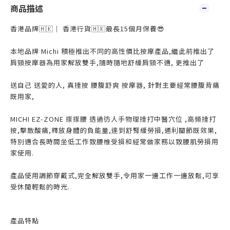
商品描述
香港品牌🇭🇰｜ 香港行貨🇭🇰最長15個月保養😎
本地品牌 Michi 積極推出不同的高性價比按摩產品,繼此前推出了
肩頸按摩器為用家解放雙手,隨時隨地舒緩肩頸不適, 更推出了
送自己 送愛的人, 真捶按 腰腹舒爽 按摩器, 針對主要經常腰腹背痛
既用家,
MICHI EZ-ZONE 揼揼腰 透過彷人手物理捶打中醫穴位 ,高頻捶打
按,擊散酸痛,釋放身體的負能量,達到舒腎緩勞損,通利關節既效果,
特別適合長時間坐低工作致腰椎受損和經常做家務以致腰肌勞損用
家使用.
產品使用調節穿戴式,完全解放雙手,令用家一邊工作一邊放鬆,可享
受休閒輕鬆的時光.
產品特點