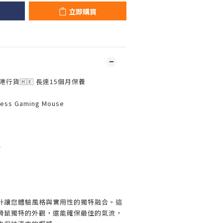
立即購買
香港行貨🇭🇰 長達15個月保養
less Gaming Mouse
計
鏤空設計讓您體驗風格與實用性的獨特融合。這
滑鼠獨特的外觀，還能確保最佳的氣流，