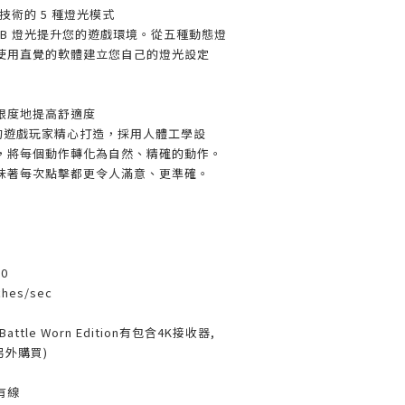
B 技術的 5 種燈光模式
 RGB 燈光提升您的遊戲環境。從五種動態燈
使用直覺的軟體建立您自己的燈光設定
限度地提高舒適度
挑剔的遊戲玩家精心打造，採用人體工學設
，將每個動作轉化為自然、精確的動作。
味著每次點擊都更令人滿意、更準確。
0
ches/sec
 Battle Worn Edition有包含4K接收器,
需另外購買)
 有線