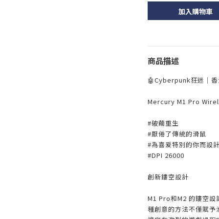
加入購物車
商品描述
🤖Cyberpunk狂迷｜
Mercury M1 Pro Wire
#破繭重生
#厭倦了傳統的滑鼠
#為喜爰特別的你而設
#DPI 26000
創新鏤空設計
M1 Pro和M2 的
種創意的方法不僅賦予