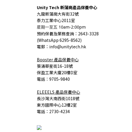
Unity Tech
新蒲崗產品保養中心
九龍
新蒲崗大有街32號
泰力工業中心2011室
星期一至五 10am-2:00pm
預約保養
及業務查詢
：2643-3328
(
WhatsApp 6295-8562)
電郵：info@unitytech.hk
Booster
產品
保養中心
葵涌華星街16-18號
保盈工業大廈20樓D室
電話：9705-9840
ELEEELS
產品
保養中心
長沙灣大南西街1018號
東方國際中心12樓2室
電話：2730-4234