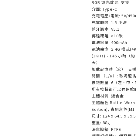
RGB 燈光效果: 支援
介面: Type-C
充電電壓/電流: 5V/450
充電時間: 1.5 小時
藍牙版本: V5.1
傳輸距離: >10米
電池容量: 400mAh
電池壽命: 2.4G 模式(4
(1KHz)：146 小時（約
天）
板載記憶體（宏）: 支
開關 （L/R）: 歐姆龍 
按鈕數量: 6（左、中
所有按鈕都可以通過軟
主體材質: 鎂合金
主體顏色:Battle-Worn Si
Edition), 青銅灰色(M1 
尺寸: 124 x 64.5 x 
重量: 88g
滑鼠腳墊: PTFE
板載記憶體: 5 個可程