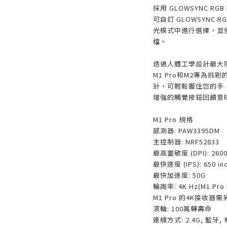
採用 GLOWSYNC RG
可自訂 GLOWSYNC
光模式中進行選擇，並
檔。
透過人體工學設計最大
M1 Pro和M2專為
計，可輕鬆握住您的手
增強的觸覺按鈕回饋意
M1 Pro 規格
感測器: PAW3395DM
主控制器: NRF52833
最高靈敏度 (DPI): 2600
最快速度 (IPS): 650 in
最快加速度: 50G
輪詢率: 4K Hz(M1 Pro
M1 Pro 的4K接收器
滾輪: 100萬轉壽命
連線方式: 2.4G, 藍牙,