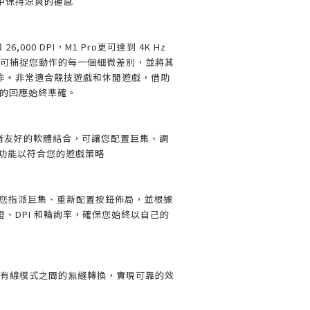
中保持涼爽的握感
26,000 DPI，M1 Pro更可達到 4K Hz
DPI，可捕捉您動作的每一個細微差別，並將其
作。非常適合競技遊戲和休閒遊戲，借助
保您的回應始終準確。
用者友好的軟體結合，可讓您配置巨集、調
按鈕功能以符合您的遊戲策略
體可讓您指派巨集、重新配置按鈕佈局，並根據
、DPI 和輪詢率，確保您始終以自己的
線和有線模式之間的無縫轉換，實現可靠的效