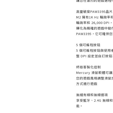
讓您在激烈的遊戲過程
高靈敏度PAW3395晶片
M2 擁有1K Hz 輪詢率和 
輪詢率和 26,000 
轉化為精確的遊戲中動
PAW3395，它可確
5 個可編程按鈕
5 個可編程按鈕與使
整 DPI 設定並自訂
終極客製化控制
Mercury 滑鼠軟
您的遊戲風格調整滑鼠燈
方式進行遊戲
無縫有線和無線選項
享受藍牙、2.4G 無
能。