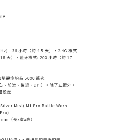
mA
KHz)：36 小時（約 4.5 天），2.4G 模式
 18 天），藍牙模式: 200 小時（約 17
援
點擊壽命約為 5000 萬次
、右、前進、後退、DPI）。除了左鍵外，
體設定
lver Mist( M1 Pro Battle Worn
Pro)
39.5 mm（長x寬x高）
式設計按鈕，4 個板載配置檔配置