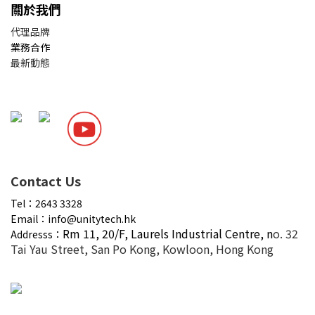
關於我們
代理品牌
業務合作
最新動態
Contact Us
Tel：2643 3328
Email：info@unitytech.hk
Rm 11, 20/F,
Laurels Industrial Centre, n
o. 32
Addresss：
Tai Yau Street, San Po Kong, Kowloon, Hong Kong