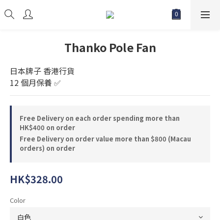
Thanko Pole Fan
日本牌子 香港行貨 
12 個月保養 ✅
Free Delivery on each order spending more than
HK$400 on order
Free Delivery on order value more than $800 (Macau
orders) on order
HK$328.00
Color