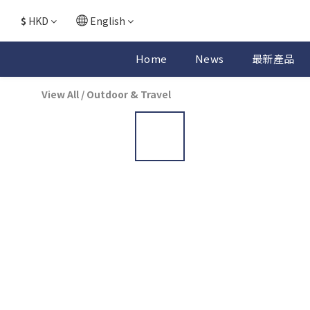
$
HKD
English
Home
News
最新產品
View All
/
Outdoor & Travel