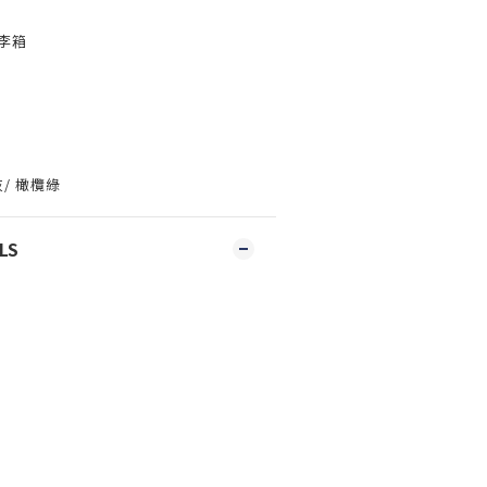
 行李箱
灰/ 橄欖綠
LS