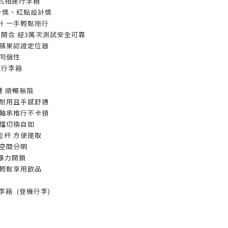
 磁扣式相連行李箱
F設計獎、紅點設計獎
計 一手輕鬆拖行
磁扣開合 經3萬次測試安全可靠
帶蘋果認證定位器
同個性
定行李箱
鏈 順暢無阻
 耐用且手感舒適
制軸承推行不卡頓
三檔切換自如
拉杆 方便提取
納空間分明
免暴力開鎖
內輕鬆享用飲品
吋 行李箱 (登機行李)