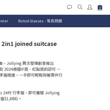
nter
Rokid Glasses - 常見問題
BUY NOW
 2in1 joined suitcase
後，Jollying 再次發揮創意推出 
得到 2024德國IF獎、紅點獎的認可 － 
李箱相連，一手即可輕鬆拖著兩件行
Dots 24吋 行李箱，即可獲贈 Jollying 
值$1,688)。