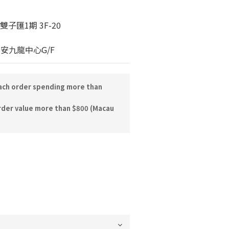
子匯1期 3F-20
永安九龍中心G/F
each order spending more than
rder value more than $800 (Macau