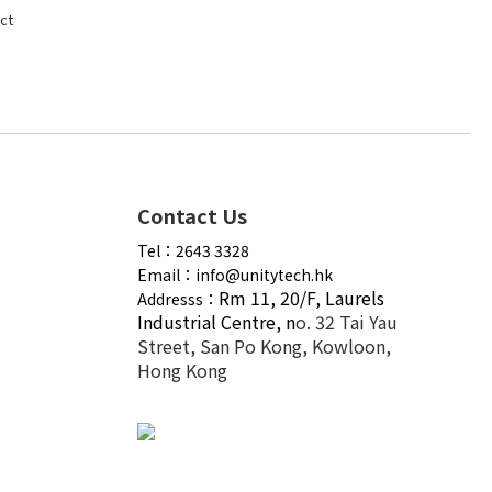
ct
Contact Us
Tel：2643 3328
Email：info@unitytech.hk
Rm 11, 20/F,
Laurels
Addresss：
Industrial Centre, n
o. 32 Tai Yau
Street, San Po Kong, Kowloon,
Hong Kong