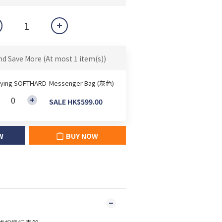
nd Save More
(At most 1 item(s))
lying SOFTHARD-Messenger Bag (灰色)
SALE HK$599.00
W
BUY NOW