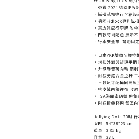
👭 Jollying Dots
。榮獲 2024 德國I
。磁扣式相連行李箱設
。德國Fidlock專利
。真皮質感行李牌 附
。四款時尚配色 展示不
。行李安全帶 幫助固
。日本YKK雙軌防爆拉
。增強外殼與舒適手柄
。升級靜音萬向輪 鋼
。耐疲勞鋁合金拉杆 
。三款尺寸配備同高度
。桃皮絨內飾裡布 收
。TSA海關密碼鎖 避
。附送折疊杯架 禁區
Jollying Dots 20
呎吋 : 54*38*23 cm
重量 : 3.35 kg
容量 : 33 L