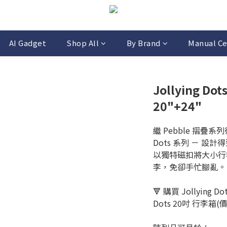
AI Gadget
Shop All
By Brand
Manual Ce
Jollying Dots
20"+24"
繼 Pebble 摺疊系列
Dots 系列 － 設計
以獨特磁扣將大小行
李，免卻手忙腳亂。
🔻 購買 Jollying 
Dots 20吋 行李箱(價