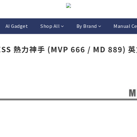
AI Gadget
Shop All
By Brand
Manual Ce
ESS 熱力神手 (MVP 666 / MD 889)