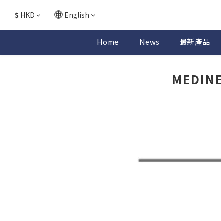
$
HKD
English
Home
News
最新產品
MEDIN