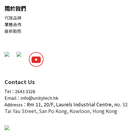
關於我們
代理品牌
業務合作
最新動態
Contact Us
Tel：2643 3328
Email：info@unitytech.hk
Rm 11, 20/F,
Laurels Industrial Centre, n
o. 32
Addresss：
Tai Yau Street, San Po Kong, Kowloon, Hong Kong