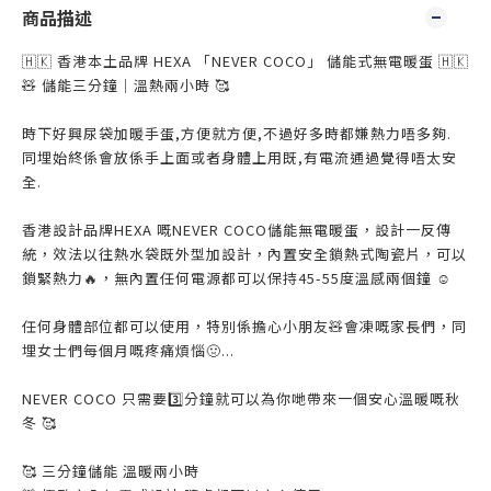
商品描述
🇭🇰 香港本土品牌 HEXA 「NEVER COCO」 儲能式無電暖蛋 🇭🇰
🧸 儲能三分鐘｜溫熱兩小時 🥰
時下好興尿袋加暖手蛋,方便就方便,不過好多時都嫌熱力唔多夠.
同埋始終係會放係手上面或者身體上用既,有電流通過覺得唔太安
全.
香港設計品牌HEXA 嘅NEVER COCO儲能無電暖蛋，設計一反傳
統，效法以往熱水袋既外型加設計，內置安全鎖熱式陶瓷片，可以
鎖緊熱力🔥，無內置任何電源都可以保持45-55度溫感兩個鐘 ☺️
任何身體部位都可以使用，特別係擔心小朋友🧸會凍嘅家長們，同
埋女士們每個月嘅疼痛煩惱🤢...
NEVER COCO 只需要3️⃣分鐘就可以為你哋帶來一個安心溫暖嘅秋
冬 🥰
🥰 三分鐘儲能 溫暖兩小時