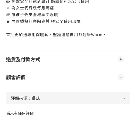
🧸 極致安全無電式設計 隨處都可以安心使用
🔅 為女士們紓緩每月疼痛
💭 讓孩子們安全地享受溫暖
🔥 內置鎖熱無害陶瓷片 極安全使用環境
首批更加送專用保暖套，聖誕送禮自用都超級Warm．
送貨及付款方式
顧客評價
尚未有任何評價