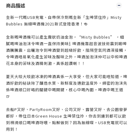
商品描述
全新一代嘅USB充電、自帶保冷劑嘅全新「生啤禁住拎」Misty
Bubbles 無線啤酒機2021新式登陸香港！🍻
全新嘅啤酒機可以產生霧狀奶油金泡，“Misty Bubbles” ，細
膩嘅啤油泡沫令啤酒一直保持美味🍾 啤酒機靠超音波技術震到啲啤
酒騰騰震，出曬泡令到啤酒變到超級好飲，阻隔空氣同酒液接觸，
令啤酒唔易氧化產生苦味及酸味之外，啤酒加泡沫仲可以中和啤酒
花本身的苦味及酒精刺激，真係超讚喇！！
夏天大啖大啖飲冰凍的啤酒真係一大享受，但大家可能唔知道，啤
酒好飲的秘訣除了釀造水質、新鮮度及適飲溫度外，綿密的泡沫先
係啤酒順口好喝的關鍵中嘅開鍵，核心中嘅內圍，啤酒中嘅王道
🍺
去船P又好、PartyRoom又好、公司又好、露營又好、去公園發夢
都好，帶住日本Green House 生啤禁住拎，你去到邊到都可以飲
到棉滑順口嘅啤酒呀喂，點解做到？因為無線㗎，USB充電就可以
用到！