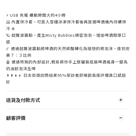
⚡ USB 充電 續航時間大約4小時
🥶 內置保冷套，可放入雪櫃冰凍保冷套後再放進啤酒機內持續保
冷 ❄️
🪐 超聲波震動，產生Misty Bubbles綿密泡泡，增加啤酒醇厚口
感
☄️ 通過超聲波震動將啤酒的天然碳酸轉化為理想的微泡沫，達到完
美７：３比例
🤖 通過特殊的內部設計,輕易將你手上既罐裝瓶裝啤酒搖身一變為
奶油狀泡沫生啤
👨‍👩‍👧‍👦 日本街頭訪問結果95%受訪者即場飲高度評價其口感超
好
送貨及付款方式
顧客評價