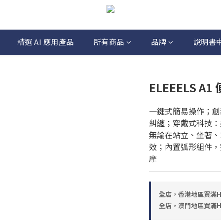
精選 AI 應用產品
所有商品
品牌
說明書
ELEEELS 
一鍵式簡易操作；創
糾纏；穿戴式科技：
無論在站立、坐著、
效；內置弧形組件，
摩
全店，香港地區買滿HK
全店，澳門地區買滿HK