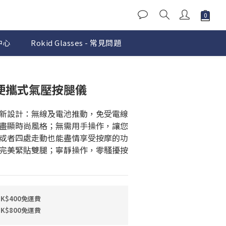
中心
Rokid Glasses - 常見問題
A1 便攜式氣壓按腿儀
新設計：無線及電池推動，免受電線
盡顯時尚風格；無需用手操作，讓您
或者四處走動也能盡情享受按摩的功
完美緊貼雙腿；寧靜操作，零騷擾按
$400免運費
$800免運費