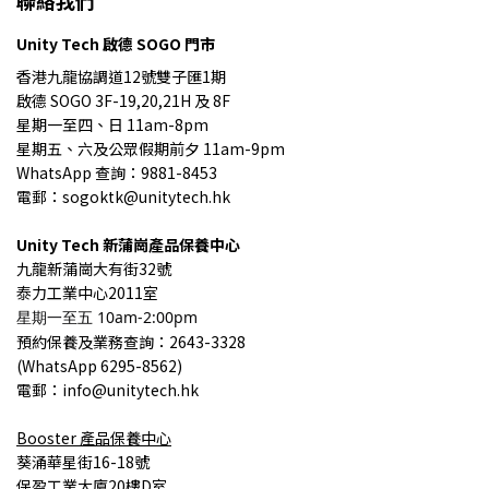
聯絡我們
Unity Tech 啟德 SOGO 門市
香港九龍協調道12號雙子匯1期
啟德 SOGO 3F-19,20,21H 及 8F
星期一至四、日 11am-8pm
星期五、六及公眾假期前夕 11am-9pm
WhatsApp 查詢：9881-8453
電郵：sogoktk@unitytech.hk
Unity Tech
新蒲崗產品保養中心
九龍
新蒲崗大有街32號
泰力工業中心2011室
星期一至五 10am-2:00pm
預約保養
及業務查詢
：2643-3328
(
WhatsApp 6295-8562)
電郵：info@unitytech.hk
Booster
產品
保養中心
葵涌華星街16-18號
保盈工業大廈20樓D室