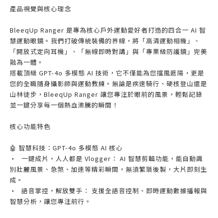
產品視覺與核心理念
BleeqUp Ranger 是專為核心戶外運動愛好者打造的四合一 AI 智
慧運動眼鏡。我們打破傳統裝備的界線，將「高清運動相機」、
「開放式定向耳機」、「無線即時對講」與「專業級防護鏡」完美
融為一體。
搭載頂級 GPT-4o 多模態 AI 技術，它不僅能為您擋風遮陽，更是
您的全職隨身攝影師與運動教練。無論是疾速騎行、硬核登山還是
山林徒步，BleeqUp Ranger 讓您專注於眼前的風景，輕鬆記錄
並一鍵分享每一個熱血沸騰的瞬間！
核心功能特色
🤖 智慧科技：GPT-4o 多模態 AI 核心
•
一鍵成片，人人都是 Vlogger： AI 智慧剪輯功能，能自動識
別壯麗風景、急煞、加速等精彩瞬間，無須繁瑣後製，大片即刻生
成。
•
語音掌控，解放雙手： 支援全語音控制、即時運動數據播報與
智慧分析，讓您專注前行。