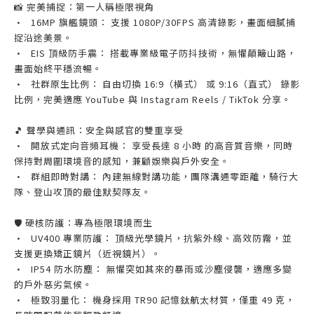
📸 完美捕捉：第一人稱極限視角
•
16MP 旗艦鏡頭： 支援 1080P/30FPS 高清錄影，畫面細膩捕
捉沿途美景。
•
EIS 頂級防手震： 搭載專業級電子防抖技術，無懼顛簸山路，
畫面始終平穩流暢。
•
社群原生比例： 自由切換 16:9（橫式） 或 9:16（直式） 錄影
比例，完美適應 YouTube 與 Instagram Reels / TikTok 分享。
🎵 聲學與通訊：安全與感官的雙重享受
•
開放式定向音頻耳機： 享受長達 8 小時 的高音質音樂，同時
保持對周圍環境音的感知，兼顧娛樂與戶外安全。
•
群組即時對講： 內建無線對講功能，團隊溝通零距離，騎行大
隊、登山攻頂的最佳默契隊友。
🛡️ 硬核防護：專為極限環境而生
•
UV400 專業防護： 頂級光學鏡片，抗紫外線、高效防霧，並
支援更換矯正鏡片（近視鏡片）。
•
IP54 防水防塵： 無懼突如其來的暴雨或沙塵侵襲，適應多變
的戶外惡劣氣候。
•
極致羽量化： 機身採用 TR90 記憶鈦航太材質，僅重 49 克，