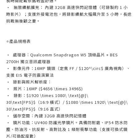
長時間配戴依舊輕盈舒適。
•
無限續航擴充： 內建 32GB 高速快閃記憶體（可錄製約 1 小
時影片）；支援外接電池包，將錄影續航大幅飆升至 5 小時，長途
挑戰無後顧之憂。
⭐產品規格表
• 處理器：Qualcomm Snapdragon W5 頂級晶片 + BES
2700H 獨立音訊處理器
• 影像元件：16MP 鏡頭（定焦 FF / $120^\circ$ 廣角視角）、
支援 EIS 電子防震演算法
• 錄影與照片解析度：
•
照片：16MP ($4656 \times 3496$)
•
錄影：$1920 \times 1080\ \text{@}\
30\text{FPS}$（16:9 橫式）/ $1080 \times 1920\ \text{@}\
30\text{FPS}$（9:16 直式）
• 儲存空間：內建 32GB 高速快閃記憶體
• 鏡片功能：UV400 防護光學鏡片。具備防耐磨、IP54 防水防
塵、防油污、抗反射、高對比及 1 級耐衝擊功能（支援可換式鏡
片/可換配度數）