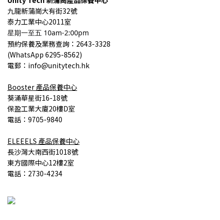
九龍
新蒲崗大有街32號
泰力工業中心2011室
星期一至五 10am-2:00pm
預約保養
及業務查詢
：2643-3328
(
WhatsApp 6295-8562)
電郵：info@unitytech.hk
Booster
產品
保養中心
葵涌華星街16-18號
保盈工業大廈20樓D室
電話：9705-9840
ELEEELS
產品
保養中心
長沙灣大南西街1018號
東方國際中心12樓2室
電話：2730-4234