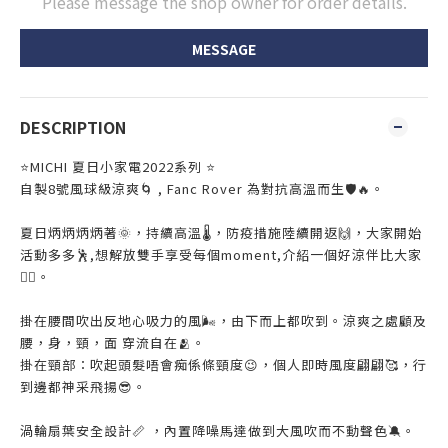
Please message the shop owner for order details.
MESSAGE
DESCRIPTION
⭐️MICHI 夏日小家電2022系列 ⭐️
自製8號風球級涼爽🌀 , Fanc Rover 為對抗高溫而生🛡🔥。
夏日炳炳炳炳著🌞，持續高溫🌡，防疫措施陸續開返🙌，大家開始
活動多多🕺,想解放雙手享受每個moment,介紹一個好涼伴比大家
💁‍♀️。
掛在腰間吹出反地心吸力的風🌬，由下而上都吹到。涼爽之處顧及
腰，身，頸，面 穿流自在🫂。
掛在頸部：吹起頭髮唔會痴係條頸度😉，個人即時風度翩翩🥰，行
到邊都神采飛揚😎。
渦輪扇葉安全設計📏 ，內置降噪馬達做到大風吹而不動聲色🔕。