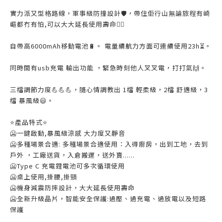
實力派又型格路線，軍事級防撞設計🛡，帶住佢行山無論旅程有崎
嶇都冇有怕,可以大大延長使用壽命💁‍♀️
自帶高6000mAh移動電池🔋。 電量續航力方面可連續使用23h⏳️。
同時間有usb充電 輸出功能 ，緊急時刻他人叉叉電，打打氣🙌。
三檔調節力度💪💪💪，隨心情調教出 1檔 輕柔級，2檔 舒適級，3
檔 暴風級😃。
⭐️產品特式⭐️
🥶一鍵啟動,暴風級涼感 大力度又靜音
🥶多種場景合適: 多種場景合適使用：入得廚房，出到工地，去到
戶外 ，工廠送貨，入倉搬運，送外賣......
🥶Type C 充電鋰電池可多次循環使用
🥶桌上使用,掛腰,掛頸
🥶機身減震防摔設計，大大延長使用壽命
🥶全新升級晶片，智能安全保護:過壓、過充電、過放電以及短路
保護