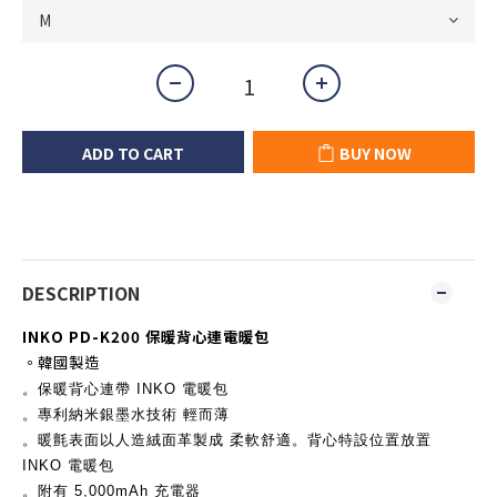
ADD TO CART
BUY NOW
DESCRIPTION
INKO
PD-K200 保暖背心連電暖包
。韓國製造
。保暖背心連帶 INKO 電暖包
。專利納米銀墨水技術 輕而薄
。
暖氈表面以
人造絨面革製成 柔軟舒適
。背心特設位置放置
INKO 電暖包
。附有 5,000mAh 充電器